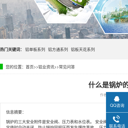
热门关键词：
铝单板系列
铝方通系列
铝板天花系列
您的位置：
首页
>>
铝业资讯
>>
常见问答
什么是锅炉
作者：
时间：201
QQ咨询
信息摘要：
锅炉的三大安全附件是安全阀、压力表和水位表。 安全阀的作用是
联系电话
定值时自动关闭，防止锅炉因超压而发生爆炸事故。 压力表是用来