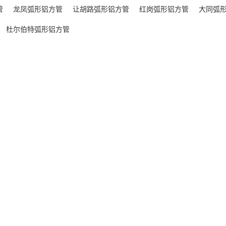
管
龙凤弧形铝方管
让胡路弧形铝方管
红岗弧形铝方管
大同弧
杜尔伯特弧形铝方管