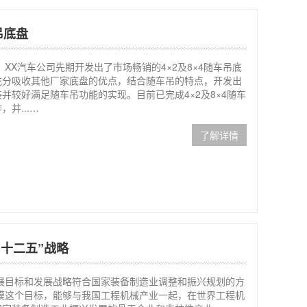
吊底盘
XX汽车公司先期开发出了市场畅销的4×2及8×4随车吊底
充分吸收其他厂家底盘的优点，结合随车吊的特点，开发出
并较好满足随车吊功能的实现。目前已完成4×2及8×4随车
并...…
了解详情
“十二五”战略
的发展目标和发展战略符合国家装备制造业调整和振兴规划的方
模这个目标，能够与我国工程机械产业一起，在世界工程机