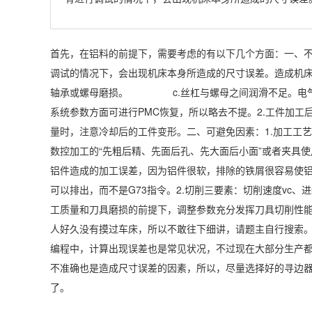
首先，在铝料的前提下，需要考虑的有以下几个方面：一、不
调试的情况下，会出现机床本身所造成的尺寸误差。造成机
轴承或螺母磨损。 c.丝杠与螺母之间润滑不足。电
系统参数方面可进行PMC恢复，所以略去不提。2.工件加
量时，注意冷却后的工件变形。二、可避免因素：1.加工工
数控加工的“先粗后精、先面后孔、先大面后小面”或者夹具
铝件造成的加工误差，因为铝件很软，排除的铁屑很容易使铝
可以排出，而不是G73指令。2.切削三要素：切削速度vc
工质量和刀具磨损的前提下，调整参数充分发挥刀具切削性
人好久没有摸过车床，所以不敢往下细讲，请题主自行搜索。
编程中，计算出现误差也是常见状况，不过现在大部分生产都
不准确也是造成尺寸误差的因素，所以，尽量选择好的寻边
了。