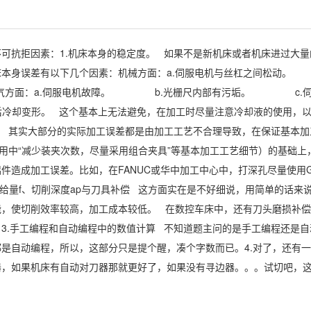
可抗拒因素：1.机床本身的稳定度。 如果不是新机床或者机床进过大量
床本身误差有以下几个因素：机械方面：a.伺服电机与丝杠之间松动
气方面：a.伺服电机故障。 b.光栅尺内部有污垢。 c.伺
工后冷却变形。 这个基本上无法避免，在加工时尽量注意冷却液的使用，
艺 其实大部分的实际加工误差都是由加工工艺不合理导致，在保证基本加
使用中“减少装夹次数，尽量采用组合夹具”等基本加工工艺细节）的基础上
件造成加工误差。比如，在FANUC或华中加工中心中，打深孔尽量使用G
、进给量f、切削深度ap与刀具补偿 这方面实在是不好细说，用简单的话来
能，使切削效率较高，加工成本较低。 在数控车床中，还有刀头磨损补
3.手工编程和自动编程中的数值计算 不知道题主问的是手工编程还是自
是自动编程，所以，这部分只是提个醒，凑个字数而已。4.对了，还有
器，如果机床有自动对刀器那就更好了，如果没有寻边器。。。试切吧，