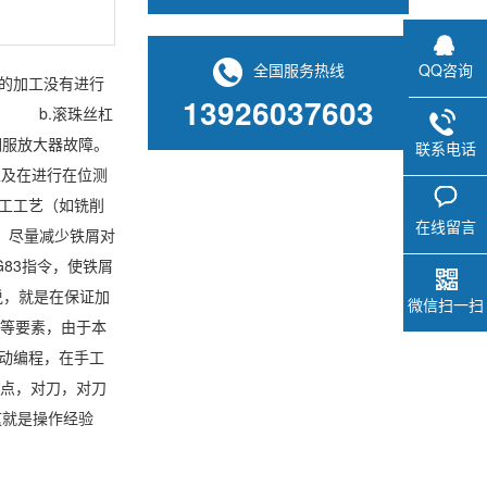
QQ咨询
全国服务热线
的加工没有进行
13926037603
。 b.滚珠丝杠
服放大器故障。
联系电话
以及在进行在位测
工工艺（如铣削
在线留言
，尽量减少铁屑对
83指令，使铁屑
说，就是在保证加
微信扫一扫
偿等要素，由于本
动编程，在手工
一点，对刀，对刀
这就是操作经验